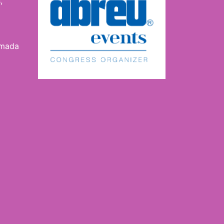
,
amada