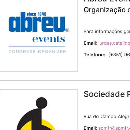
Organização 
Para informações ger
Email
:
lurdes.catali
Telefone:
(+351) 965
Sociedade P
Rua do Campo Alegr
Email
:
spmfr@spmfr.