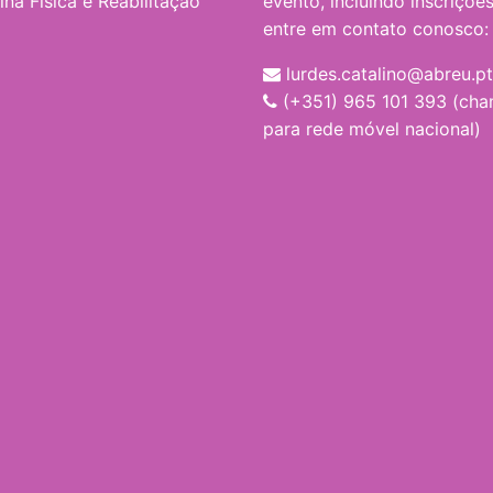
na Física e Reabilitação
evento, incluindo inscrições
entre em contato conosco:
lurdes.catalino@abreu.pt
(+351) 965 101 393 (ch
para rede móvel nacional)