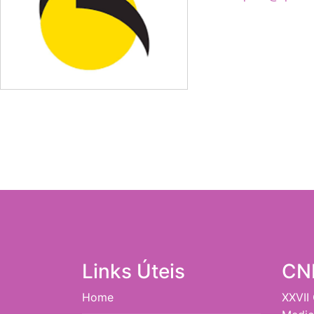
Links Úteis
CN
Home
XXVII